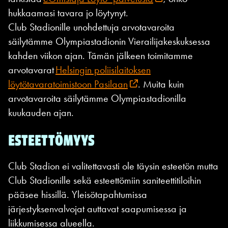
hukkaamasi tavara jo löytynyt.
Club Stadionille unohdettuja arvotavaroita
säilytämme Olympiastadionin Vierailijakeskuksessa
kahden viikon ajan. Tämän jälkeen toimitamme
arvotavarat
Helsingin poliisilaitoksen
löytötavaratoimistoon Pasilaan
. Muita kuin
arvotavaroita säilytämme Olympiastadionilla
kuukauden ajan.
ESTEETTÖMYYS
Club Stadion ei valitettavasti ole täysin esteetön mutta
Club Stadionille sekä esteettömiin saniteettitiloihin
pääsee hissillä. Yleisötapahtumissa
järjestyksenvalvojat auttavat saapumisessa ja
liikkumisessa alueella.