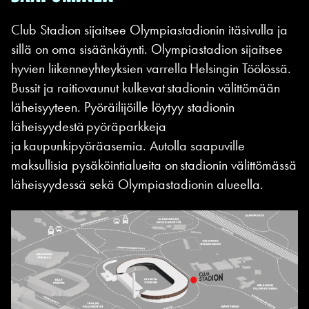
Club Stadion sijaitsee Olympiastadionin itäsivulla ja
sillä on oma sisäänkäynti. Olympiastadion sijaitsee
hyvien liikenneyhteyksien varrella Helsingin Töölössä.
Bussit ja raitiovaunut kulkevat stadionin välittömään
läheisyyteen. Pyöräilijöille löytyy stadionin
läheisyydestä pyöräparkkeja
ja kaupunkipyöräasemia. Autolla saapuville
maksullisia pysäköintialueita on stadionin välittömässä
läheisyydessä sekä Olympiastadionin alueella.