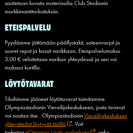
saatetaan kuvata materiaalia Club Stadionin
markkinointitarkoituksiin.
ETEISPALVELU
Pyydämme jättämään päällystakit, sateenvarjot ja
suuret reput ja kassit narikkaan. Eteispalvelumaksu
3,00 € veloitetaan narikan yhteydessä ja sen voi
maksaa kortilla.
LÖYTÖTAVARAT
Tiloihimme jääneet löytötavarat toimitamme
Olympiastadionin Vierailijakeskukseen, josta tavarat
voi noutaa itse. Olympiastadionin
Vierailijakeskuksen
yhteystiedot löytyvät täältä
. Voit
tarkistaa
eOmistaja Löytö -palvelusta
, onko